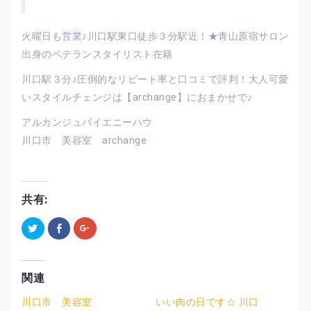
火曜日も営業♪川口駅東口徒歩３分駅近！★青山原宿サロン
出身のベテランスタイリスト在籍
川口駅３分♪圧倒的なリピート率と口コミで評判！大人可愛
いスタイルチェンジは【archange】におまかせで♪
アルカンジュバイエニーハウ
川口市 美容室 archange
共有:
ク
F
ク
リ
a
リ
ッ
c
ッ
ク
e
ク
し
b
し
て
o
て
T
o
G
関連
w
k
o
i
で
o
t
共
g
川口市 美容室
いい肉の日です☆ 川口
t
有
l