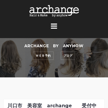
コ
ン
テ
ン
ツ
へ
ス
ARCHANGE BY ANYHOW
キ
ッ
ＷＥＢ予約
ブログ
プ
川口市 美容室 archange 受付中