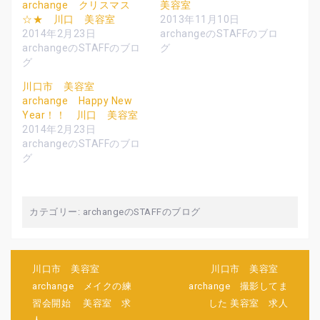
archange クリスマス
美容室
e
す
e
r
る
+
☆★ 川口 美容室
2013年11月10日
で
に
で
共
は
共
2014年2月23日
archangeのSTAFFのブロ
有
ク
有
archangeのSTAFFのブロ
グ
(
リ
(
新
ッ
新
グ
し
ク
し
い
し
い
ウ
て
ウ
川口市 美容室
ィ
く
ィ
archange Happy New
ン
だ
ン
ド
さ
ド
Year！！ 川口 美容室
ウ
い
ウ
で
(
で
2014年2月23日
開
新
開
archangeのSTAFFのブロ
き
し
き
ま
い
ま
グ
す
ウ
す
)
ィ
)
ン
ド
ウ
で
カテゴリー:
archangeのSTAFFのブログ
開
き
ま
す
)
投
川口市 美容室
川口市 美容室
稿
archange メイクの練
archange 撮影してま
ナ
習会開始 美容室 求
した 美容室 求人
ビ