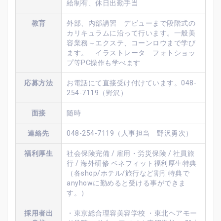
給制有、休日出勤手当
教育
外部、内部講習 デビューまで段階式の
カリキュラムに沿って行います。一般美
容業務～エクステ、コーンロウまで学び
ます。 イラストレータ フォトショッ
プ等PC操作も学べます
応募方法
お電話にて直接受け付けています。048-
254-7119（野沢）
面接
随時
連絡先
048-254-7119（人事担当 野沢勇次）
福利厚生
社会保険完備 / 雇用・労災保険 / 社員旅
行 / 海外研修 ベネフィット福利厚生特典
（各shop/ホテル/旅行など割引特典で
anyhowに勤めると受ける事ができま
す。）
採用者出
・東京総合理容美容学校 ・東北ヘアモー