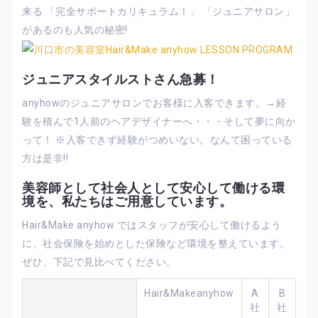
来る 「完全サポートカリキュラム！」 「ジュニアサロン」
があるのも人気の秘密!
ジュニアスタイルストさん急募！
anyhowのジュニアサロンでお客様に入客できます。→経
験を積んで1人前のヘアデザイナーへ・・・そして夢に向か
って！ ※入客できず経験がつめいない。なんて困っている
方は是非!!
美容師として社会人として安心して働ける環
境を、私たちはご用意しています。
Hair&Make anyhow ではスタッフが安心して働けるよう
に、社会保険を始めとした保険など環境を整えています。
ぜひ、下記で見比べてください。
Hair&Makeanyhow
A
B
社
社