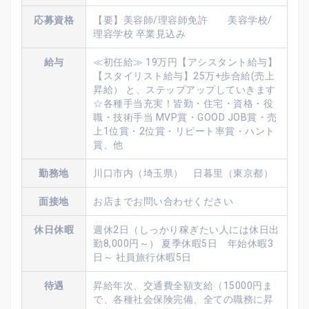
応募資格
【要】美容師/理容師免許 美容学校/
理容学校 卒業見込み
給与
≪初任給≫ 19万円【アシスタント給与】
【スタイリスト給与】25万+歩合給(売上
昇給） と、ステップアップしていきます
☆各種手当充実！皆勤・住宅・資格・役
職・技術手当 MVP賞・GOOD JOB賞・売
上1位賞・2位賞・リピート率賞・ハント
賞、他
勤務地
川口市内（埼玉県） 日暮里（東京都）
面接地
お店までお問い合わせください
休日休暇
週休2日（しっかり稼ぎたい人には休日出
勤8,000円～） 夏季休暇5日 年始休暇3
日～ 社員旅行休暇5日
待遇
昇給年次、交通費全額支給（15000円ま
で、各種社会保険完備、全ての職務に昇