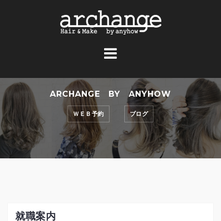
コ
ン
テ
ン
ツ
へ
ス
ARCHANGE BY ANYHOW
キ
ッ
ＷＥＢ予約
ブログ
プ
就職案内