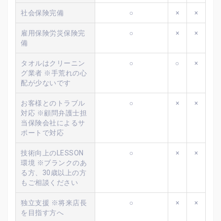
社会保険完備
○
×
×
雇用保険労災保険完
○
×
×
備
タオルはクリーニン
○
○
×
グ業者 ※手荒れの心
配が少ないです
お客様とのトラブル
○
×
×
対応 ※顧問弁護士担
当保険会社によるサ
ポートで対応
技術向上のLESSON
○
×
×
環境 ※ブランクのあ
る方、30歳以上の方
もご相談ください
独立支援 ※将来店長
○
×
×
を目指す方へ