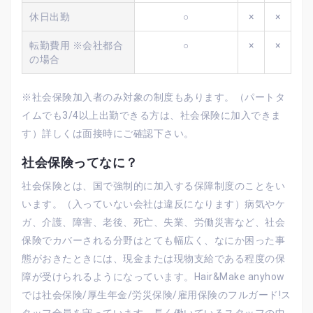
休日出勤
○
×
×
転勤費用 ※会社都合
○
×
×
の場合
※社会保険加入者のみ対象の制度もあります。（パートタ
イムでも3/4以上出勤できる方は、社会保険に加入できま
す）詳しくは面接時にご確認下さい。
社会保険ってなに？
社会保険とは、国で強制的に加入する保障制度のことをい
います。（入っていない会社は違反になります）病気やケ
ガ、介護、障害、老後、死亡、失業、労働災害など、社会
保険でカバーされる分野はとても幅広く、なにか困った事
態がおきたときには、現金または現物支給である程度の保
障が受けられるようになっています。Hair&Make anyhow
では社会保険/厚生年金/労災保険/雇用保険のフルガード!ス
タッフ全員を守っています。長く働いているスタッフの中