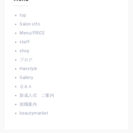
top
Salon info
Menu/PRICE
staff
shop
ブログ
Hairstyle
Gallery
Ｑ＆Ａ
新成人式 ご案内
就職案内
beautymarket