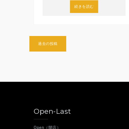
続きを読む
投
過去の投稿
稿
ナ
ビ
ゲ
ー
シ
Open-Last
ョ
ン
Open（開店）