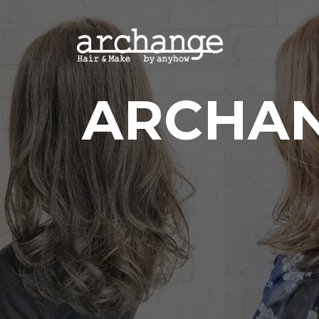
コ
ン
テ
ン
ツ
ARCHA
へ
ス
キ
ッ
プ