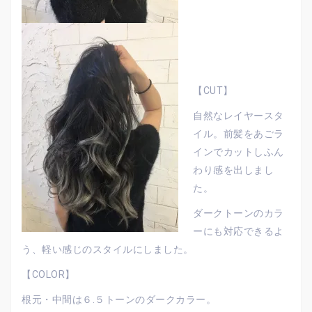
【CUT】
自然なレイヤースタ
イル。前髪をあごラ
インでカットしふん
わり感を出しまし
た。
ダークトーンのカラ
ーにも対応できるよ
う、軽い感じのスタイルにしました。
【COLOR】
根元・中間は６.５トーンのダークカラー。