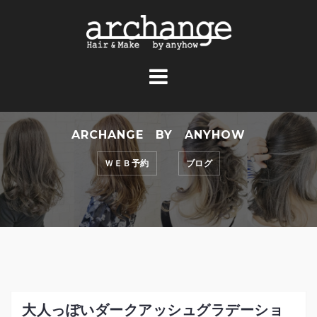
コ
ン
テ
ン
ツ
へ
ス
ARCHANGE BY ANYHOW
キ
ッ
ＷＥＢ予約
ブログ
プ
大人っぽいダークアッシュグラデーショ