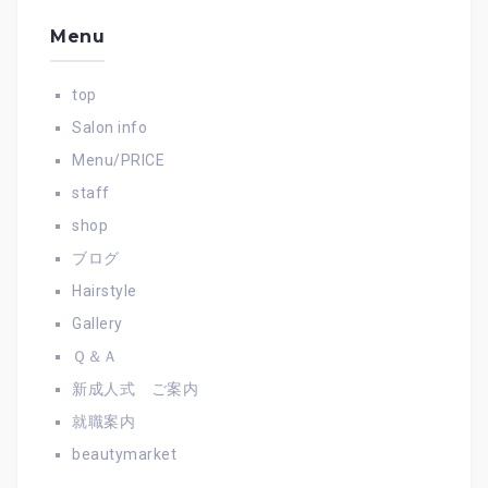
Menu
top
Salon info
Menu/PRICE
staff
shop
ブログ
Hairstyle
Gallery
Ｑ＆Ａ
新成人式 ご案内
就職案内
beautymarket