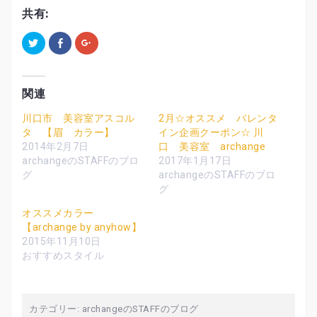
共有:
ク
F
ク
リ
a
リ
ッ
c
ッ
ク
e
ク
し
b
し
て
o
て
T
o
G
関連
w
k
o
i
で
o
t
共
g
川口市 美容室アスコル
2月☆オススメ バレンタ
t
有
l
タ 【眉 カラー】
イン企画クーポン☆ 川
e
す
e
r
る
+
2014年2月7日
口 美容室 archange
で
に
で
共
は
共
archangeのSTAFFのブロ
2017年1月17日
有
ク
有
グ
archangeのSTAFFのブロ
(
リ
(
新
ッ
新
グ
し
ク
し
い
し
い
ウ
て
ウ
オススメカラー
ィ
く
ィ
【archange by anyhow】
ン
だ
ン
ド
さ
ド
2015年11月10日
ウ
い
ウ
で
(
で
おすすめスタイル
開
新
開
き
し
き
ま
い
ま
す
ウ
す
)
ィ
)
ン
カテゴリー:
archangeのSTAFFのブログ
ド