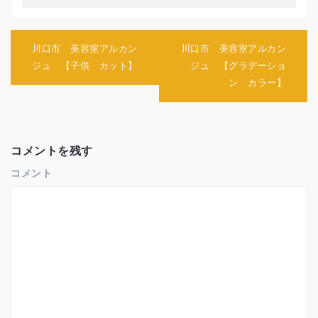
ウ
で
開
き
ま
す
投
川口市 美容室アルカン
川口市 美容室アルカン
)
稿
ジュ 【子供 カット】
ジュ 【グラデーショ
ナ
ン カラー】
ビ
ゲ
ー
シ
ョ
コメントを残す
ン
コメント