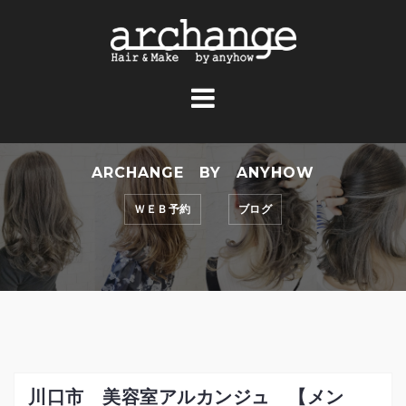
コ
ン
テ
ン
ツ
へ
ス
ARCHANGE BY ANYHOW
キ
ッ
ＷＥＢ予約
ブログ
プ
川口市 美容室アルカンジュ 【メン