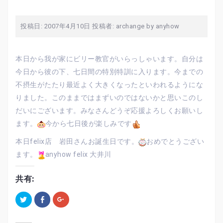
投稿日:
2007年4月10日
投稿者:
archange by anyhow
本日から我が家にビリー教官がいらっしゃいます。自分は
今日から彼の下、七日間の特別特訓に入ります。今までの
不摂生がたたり最近よく大きくなったといわれるようにな
りました。このままではまずいのではないかと思いこのし
だいにございます。みなさんどうぞ応援よろしくお願いし
ます。
今から七日後が楽しみです
本日felix店 岩田さんお誕生日です。
おめでとうござい
ます。
anyhow felix 大井川
共有:
ク
F
ク
リ
a
リ
ッ
c
ッ
ク
e
ク
し
b
し