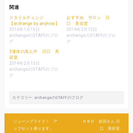
て
o
て
T
o
G
関連
w
k
o
i
で
o
t
共
g
スタイルチェンジ
おすすめ サロン 川
t
有
l
【archange by anyhow】
口 美容室
e
す
e
r
る
+
2016年1月15日
2014年2月13日
で
に
で
共
は
共
archangeのSTAFFのブロ
archangeのSTAFFのブロ
有
ク
有
グ
グ
(
リ
(
新
ッ
新
し
ク
し
3連休の真ん中 川口 美
い
し
い
ウ
て
ウ
容室
ィ
く
ィ
2014年2月13日
ン
だ
ン
ド
さ
ド
archangeのSTAFFのブロ
ウ
い
ウ
で
(
で
グ
開
新
開
き
し
き
ま
い
ま
す
ウ
す
)
ィ
)
ン
カテゴリー:
archangeのSTAFFのブログ
ド
ウ
で
開
き
ま
す
投
ジューンブライド！ ア
ＨＢＤ 岩田さん 川
)
稿
ップセット承ります。
口 美容室