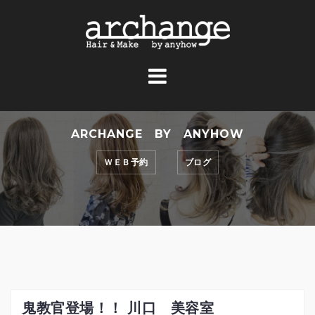
コ
ン
テ
ン
ツ
へ
ス
ARCHANGE BY ANYHOW
キ
ッ
ＷＥＢ予約
ブログ
プ
鬼教官登場！！ 川口 美容室