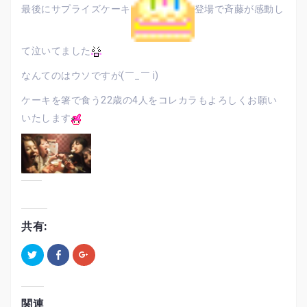
最後にサプライズケーキ
登場で斉藤が感動し
て泣いてました
なんてのはウソですが(￣_￣ i)
ケーキを箸で食う22歳の4人をコレカラもよろしくお願い
いたします
共有:
ク
F
ク
リ
a
リ
ッ
c
ッ
ク
e
ク
し
b
し
て
o
て
T
o
G
関連