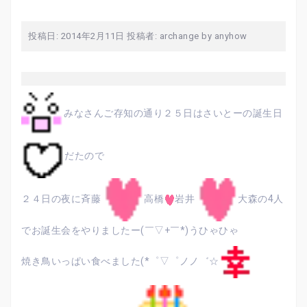
投稿日:
2014年2月11日
投稿者:
archange by anyhow
みなさんご存知の通り２５日はさいとーの誕生日
だたので
２４日の夜に斉藤
高橋
岩井
大森の4人
でお誕生会をやりましたー(￣▽+￣*)うひゃひゃ
焼き鳥いっぱい食べました(*゜▽゜ノノ゛☆