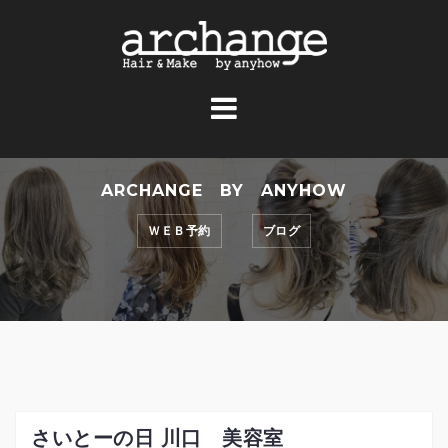
コ
ン
テ
ン
ツ
へ
ス
ARCHANGE BY ANYHOW
キ
ッ
ＷＥＢ予約
ブログ
プ
さいとーの日 川口 美容室