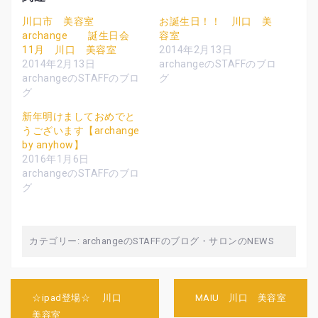
w
k
o
i
で
o
t
共
g
川口市 美容室
お誕生日！！ 川口 美
t
有
l
archange 誕生日会
容室
e
す
e
r
る
+
11月 川口 美容室
2014年2月13日
で
に
で
共
は
共
2014年2月13日
archangeのSTAFFのブロ
有
ク
有
archangeのSTAFFのブロ
グ
(
リ
(
新
ッ
新
グ
し
ク
し
い
し
い
ウ
て
ウ
新年明けましておめでと
ィ
く
ィ
うございます【archange
ン
だ
ン
ド
さ
ド
by anyhow】
ウ
い
ウ
で
(
で
2016年1月6日
開
新
開
archangeのSTAFFのブロ
き
し
き
ま
い
ま
グ
す
ウ
す
)
ィ
)
ン
ド
ウ
で
カテゴリー:
archangeのSTAFFのブログ
・
サロンのNEWS
開
き
ま
す
)
投
☆ipad登場☆ 川口
MAIU 川口 美容室
稿
美容室