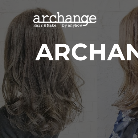
コ
ン
テ
ン
ツ
ARCHA
へ
ス
キ
ッ
プ