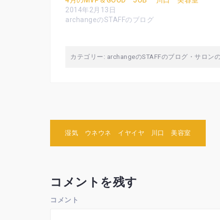
4月のMVP＆GOOD JOB 川口 美容室
t
共
g
2014年2月13日
t
有
l
e
す
e
archangeのSTAFFのブログ
r
る
+
で
に
で
共
は
共
有
ク
有
(
リ
(
新
ッ
新
カテゴリー:
archangeのSTAFFのブログ
・
サロンの
し
ク
し
い
し
い
ウ
て
ウ
ィ
く
ィ
ン
だ
ン
ド
さ
ド
ウ
い
ウ
で
(
で
開
新
開
き
し
き
ま
い
ま
す
ウ
す
)
ィ
)
投
湿気 ウネウネ イヤイヤ 川口 美容室
ン
ド
ウ
稿
で
開
き
ナ
ま
す
コメントを残す
ビ
)
ゲ
コメント
ー