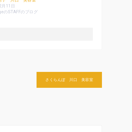
男子 川口 美容室
2月11日
ngeのSTAFFのブログ
さくらんぼ 川口 美容室