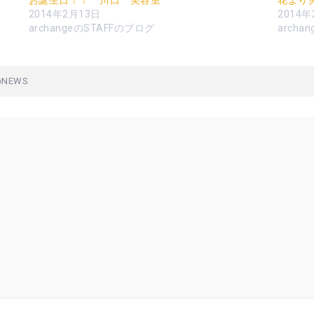
お誕生日！！ 川口 美容室
花より
2014年2月13日
2014年
archangeのSTAFFのブログ
archa
NEWS