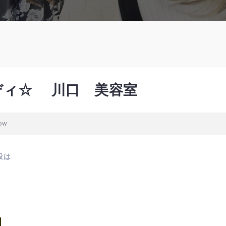
スディ☆ 川口 美容室
how
役は