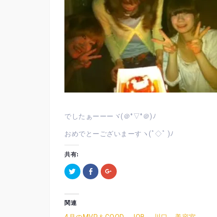
でしたぁーーーヾ(＠°▽°＠)ﾉ
おめでとーございまーすヽ(ﾟ◇ﾟ )ﾉ
共有:
ク
F
ク
リ
a
リ
ッ
c
ッ
ク
e
ク
し
b
し
て
o
て
関連
T
o
G
w
k
o
i
で
o