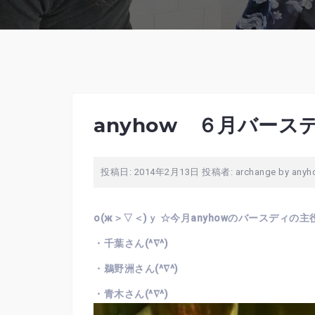
anyhow ６月バー
投稿日:
2014年2月13日
投稿者:
archange by any
о(ж＞▽＜)ｙ ☆今月anyhowのバースディの主
・千葉さん(^∇^)
・鵜野洲さん(^∇^)
・青木さん(^∇^)