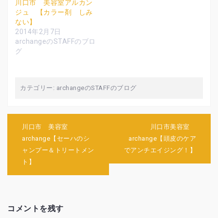
ウ
て
ウ
川口市 美容室アルカン
ィ
く
ィ
ジュ 【カラー剤 しみ
ン
だ
ン
ド
さ
ド
ない】
ウ
い
ウ
で
(
で
2014年2月7日
開
新
開
archangeのSTAFFのブロ
き
し
き
ま
い
ま
グ
す
ウ
す
)
ィ
)
ン
ド
ウ
で
カテゴリー:
archangeのSTAFFのブログ
開
き
ま
す
)
投
川口市 美容室
川口市美容室
稿
archange【セーハのシ
archange【頭皮のケア
ナ
ャンプー＆トリートメン
でアンチエイジング！】
ビ
ト】
ゲ
ー
シ
ョ
ン
コメントを残す