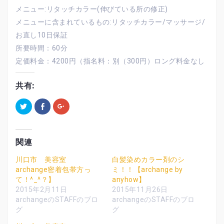
メニュー:リタッチカラー(伸びている所の修正)
メニューに含まれているもの:リタッチカラー/マッサージ/
お直し10日保証
所要時間：60分
定価料金：4200円（指名料：別（300円）ロング料金なし
共有:
ク
F
ク
リ
a
リ
ッ
c
ッ
ク
e
ク
し
b
し
て
o
て
T
o
G
関連
w
k
o
i
で
o
t
共
g
川口市 美容室
白髪染めカラー剤のシ
t
有
l
archange密着包帯方っ
ミ！！【archange by
e
す
e
r
る
+
て！^_^？】
anyhow】
で
に
で
共
は
共
2015年2月11日
2015年11月26日
有
ク
有
archangeのSTAFFのブロ
archangeのSTAFFのブロ
(
リ
(
新
ッ
新
グ
グ
し
ク
し
い
し
い