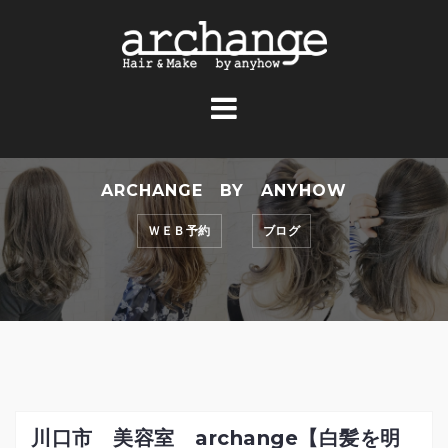
コ
ン
テ
ン
ツ
へ
ス
ARCHANGE BY ANYHOW
キ
ッ
ＷＥＢ予約
ブログ
プ
川口市 美容室 archange【白髪を明