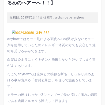
るめのヘアーへ！！】
投稿日:
2015年2月11日
投稿者:
archange by anyhow
anyhowではカラー剤による頭皮への刺激が少ないカラー
剤を使用しているためアレルギー体質の方でも安心して施
術を受ける事ができます。
白髪は染まりにくくキチンと施術しないと浮いてしまう事
がよくあります。
そこでanyhowでは空気との接触を断ち、しっかり染めあ
げる事が出来る「密封包帯法」を使って施術をしていま
す。
カラーの後はしっかり2シャンプーで洗い流して痛みの原因
である残留アルカリも除去して行きます。