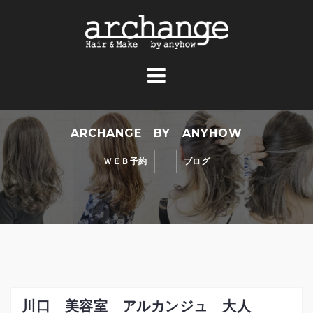
コ
ン
テ
ン
ツ
へ
ス
ARCHANGE BY ANYHOW
キ
ッ
ＷＥＢ予約
ブログ
プ
川口 美容室 アルカンジュ 大人