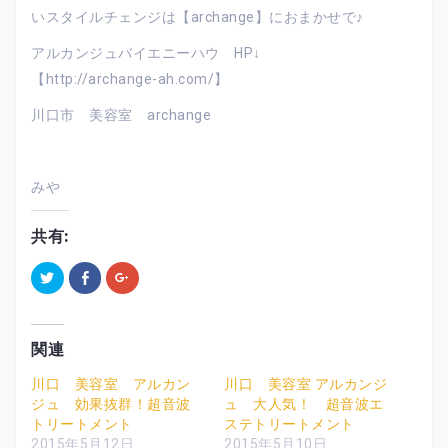
いスタイルチェンジは【archange】におまかせで♪
アルカンジュバイエニーハウ HP↓
【http://archange-ah.com/】
川口市 美容室 archange
みや
共有:
ク
F
ク
リ
a
リ
ッ
c
ッ
ク
e
ク
し
b
し
て
o
て
T
o
G
関連
w
k
o
i
で
o
t
共
g
川口 美容室 アルカン
川口 美容室 アルカンジ
t
有
l
ジュ 効果抜群！超音波
ュ 大人気！ 超音波エ
e
す
e
r
る
+
トリートメント
ステトリートメント
で
に
で
共
は
共
2015年5月12日
2015年5月10日