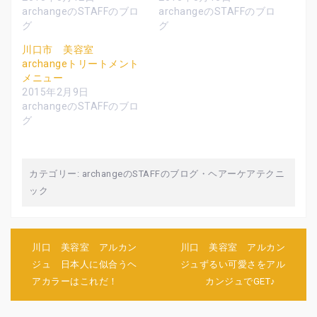
有
ク
有
archangeのSTAFFのブロ
archangeのSTAFFのブロ
(
リ
(
新
ッ
新
グ
グ
し
ク
し
い
し
い
ウ
て
ウ
川口市 美容室
ィ
く
ィ
archangeトリートメント
ン
だ
ン
ド
さ
ド
メニュー
ウ
い
ウ
で
(
で
2015年2月9日
開
新
開
archangeのSTAFFのブロ
き
し
き
ま
い
ま
グ
す
ウ
す
)
ィ
)
ン
ド
ウ
で
カテゴリー:
archangeのSTAFFのブログ
・
ヘアーケアテクニ
開
き
ック
ま
す
)
投
川口 美容室 アルカン
川口 美容室 アルカン
稿
ジュ 日本人に似合うヘ
ジュずるい可愛さをアル
ナ
アカラーはこれだ！
カンジュでGET♪
ビ
ゲ
ー