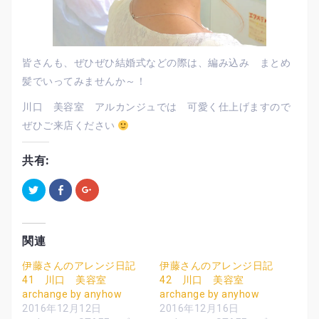
皆さんも、ぜひぜひ結婚式などの際は、編み込み まとめ
髪でいってみませんか～！
川口 美容室 アルカンジュでは 可愛く仕上げますので
ぜひご来店ください
共有:
ク
F
ク
リ
a
リ
ッ
c
ッ
ク
e
ク
し
b
し
て
o
て
T
o
G
関連
w
k
o
i
で
o
t
共
g
伊藤さんのアレンジ日記
伊藤さんのアレンジ日記
t
有
l
41 川口 美容室
42 川口 美容室
e
す
e
r
る
+
archange by anyhow
archange by anyhow
で
に
で
共
は
共
2016年12月12日
2016年12月16日
有
ク
有