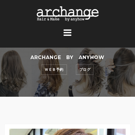
コ
ン
テ
ン
ツ
へ
ス
ARCHANGE BY ANYHOW
キ
ッ
ＷＥＢ予約
ブログ
プ