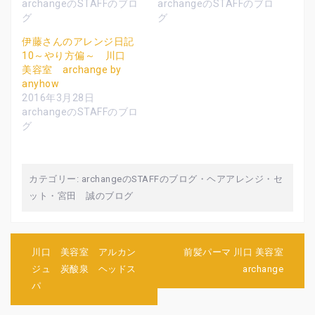
archangeのSTAFFのブロ
archangeのSTAFFのブロ
(
リ
(
新
ッ
新
グ
グ
し
ク
し
い
し
い
ウ
て
ウ
伊藤さんのアレンジ日記
ィ
く
ィ
10～やり方偏～ 川口
ン
だ
ン
ド
さ
ド
美容室 archange by
ウ
い
ウ
で
(
で
anyhow
開
新
開
2016年3月28日
き
し
き
ま
い
ま
archangeのSTAFFのブロ
す
ウ
す
)
ィ
)
グ
ン
ド
ウ
で
開
き
カテゴリー:
archangeのSTAFFのブログ
・
ヘアアレンジ・セ
ま
す
ット
・
宮田 誠のブログ
)
投
川口 美容室 アルカン
前髪パーマ 川口 美容室
稿
ジュ 炭酸泉 ヘッドス
archange
ナ
パ
ビ
ゲ