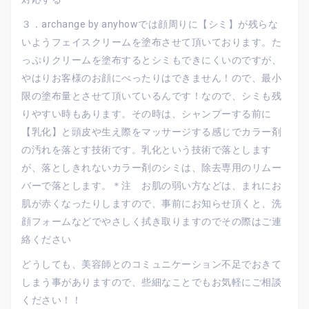
３．archange by anyhowでは顔周りに【シミ】が残らな
いようフェイスクリームを塗布させて頂いております。た
っぷりクリームを塗布するとシミもできにくいのですが、
やはりお客様のお顔にべったりはできません！ので、最小
限の塗布量とさせて頂いているんです！なので、シミも残
りやすい時もあります。その時は、シャンプーする前に
【乳化】と頭皮や生え際をマッサージする感じでカラー剤
の汚れを落とす技術です。乳化という技術で落とします
が、落としきれないカラー剤のシミは、除去専用のリムー
バーで落とします。＊注 お肌の弱い方などは、まれにお
肌が赤くなったりしますので、事前にお知らせ頂くと、洗
顔フォームなどでやさしく拭き取りますのでその際はご連
絡ください
どうしても、美容師とのコミュニケーション不足でおきて
しまう事がありますので、些細なことでもお気軽にご相談
ください！！