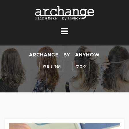
コ
ン
テ
ン
ツ
へ
ス
ARCHANGE BY ANYHOW
キ
ッ
ＷＥＢ予約
ブログ
プ