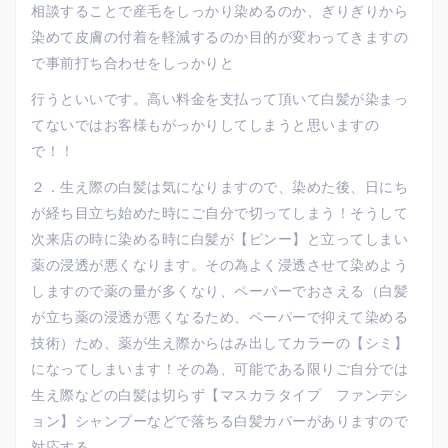
相談することで産毛をしっかり染めるのか、ぎりぎりから
染めて皮膚の付着を軽減するのか目的が変わってきますの
で事前打ち合わせをしっかりと
行うといいです。高い料金を支払って頂いて白髪が染まっ
てないではお客様もがっかりしてしまうと思いますの
で！！
２．生え際の白髪は気になりますので、染めた後、日にち
が経ち目立ち始めた時にご自分で切ってしまう！そうして
次来店の時に染める時に白髪が【ピンー】と立ってしまい
薬の浸透が悪くなります。その為よく浸透させて染めよう
しますので薬の量が多くなり、ペーパーでおさえる（白髪
が立ち薬の浸透が悪くなるため、ペーパーで抑えて染める
技術）ため、薬が生え際からはみ出してカラーの【シミ】
になってしまいます！その為、可能である限りご自分では
生え際などの白髪は切らず【マスカラタイプ ファンデシ
ョン】シャンプーなどで落ちる白髪カバーがありますので
対応する