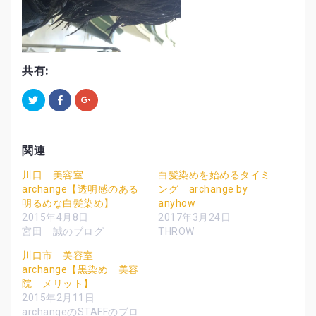
共有:
ク
F
ク
リ
a
リ
ッ
c
ッ
ク
e
ク
し
b
し
て
o
て
T
o
G
関連
w
k
o
i
で
o
t
共
g
川口 美容室
白髪染めを始めるタイミ
t
有
l
archange【透明感のある
ング archange by
e
す
e
r
る
+
明るめな白髪染め】
anyhow
で
に
で
共
は
共
2015年4月8日
2017年3月24日
有
ク
有
宮田 誠のブログ
THROW
(
リ
(
新
ッ
新
し
ク
し
川口市 美容室
い
し
い
ウ
て
ウ
archange【黒染め 美容
ィ
く
ィ
院 メリット】
ン
だ
ン
ド
さ
ド
2015年2月11日
ウ
い
ウ
で
(
で
archangeのSTAFFのブロ