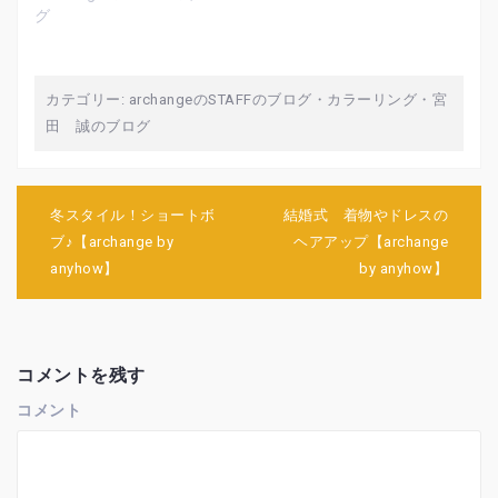
開
新
開
グ
き
し
き
ま
い
ま
す
ウ
す
)
ィ
)
ン
ド
ウ
カテゴリー:
archangeのSTAFFのブログ
・
カラーリング
・
宮
で
開
田 誠のブログ
き
ま
す
)
投
冬スタイル！ショートボ
結婚式 着物やドレスの
稿
ブ♪【archange by
ヘアアップ【archange
ナ
anyhow】
by anyhow】
ビ
ゲ
ー
シ
ョ
コメントを残す
ン
コメント