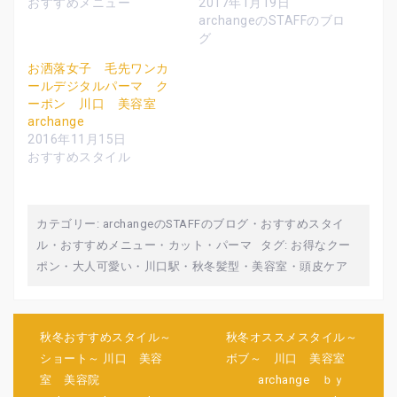
おすすめメニュー
2017年1月19日
し
ク
し
い
し
い
archangeのSTAFFのブロ
ウ
て
ウ
グ
ィ
く
ィ
ン
だ
ン
ド
さ
ド
お洒落女子 毛先ワンカ
ウ
い
ウ
で
(
で
ールデジタルパーマ ク
開
新
開
ーポン 川口 美容室
き
し
き
ま
い
ま
archange
す
ウ
す
)
ィ
)
2016年11月15日
ン
おすすめスタイル
ド
ウ
で
開
き
ま
す
カテゴリー:
archangeのSTAFFのブログ
・
おすすめスタイ
)
ル
・
おすすめメニュー
・
カット
・
パーマ
タグ:
お得なクー
ポン
・
大人可愛い
・
川口駅
・
秋冬髪型
・
美容室
・
頭皮ケア
投
秋冬おすすめスタイル～
秋冬オススメスタイル～
稿
ショート～ 川口 美容
ボブ～ 川口 美容室
ナ
室 美容院
archange ｂｙ
ビ