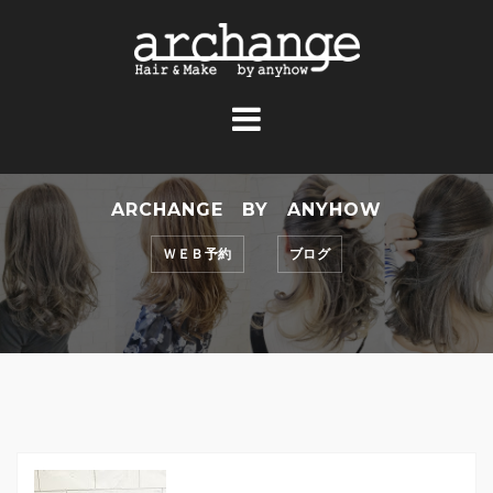
コ
ン
テ
ン
ツ
へ
ス
ARCHANGE BY ANYHOW
キ
ッ
ＷＥＢ予約
ブログ
プ