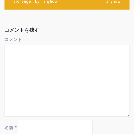
archange by anyhow
anyhow
ゲ
ー
シ
ョ
ン
コメントを残す
コメント
名前
*