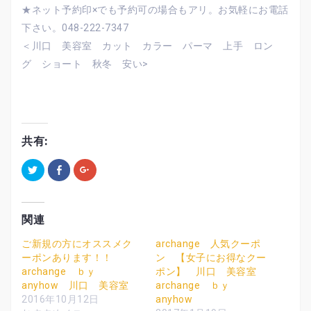
★ネット予約印×でも予約可の場合もアリ。お気軽にお電話
下さい。048-222-7347
＜川口 美容室 カット カラー パーマ 上手 ロン
グ ショート 秋冬 安い>
共有:
ク
F
ク
リ
a
リ
ッ
c
ッ
ク
e
ク
し
b
し
て
o
て
T
o
G
関連
w
k
o
i
で
o
t
共
g
ご新規の方にオススメク
archange 人気クーポ
t
有
l
ーポンあります！！
ン 【女子にお得なクー
e
す
e
r
る
+
archange ｂｙ
ポン】 川口 美容室
で
に
で
共
は
共
anyhow 川口 美容室
archange ｂｙ
有
ク
有
2016年10月12日
anyhow
(
リ
(
新
ッ
新