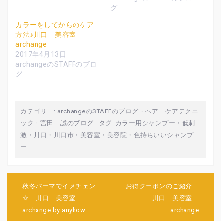
し
ク
し
い
し
い
グ
ウ
て
ウ
ィ
く
ィ
カラーをしてからのケア
ン
だ
ン
ド
さ
ド
方法♪川口 美容室
ウ
い
ウ
で
(
で
archange
開
新
開
2017年4月13日
き
し
き
ま
い
ま
archangeのSTAFFのブロ
す
ウ
す
)
ィ
)
グ
ン
ド
ウ
で
開
き
カテゴリー:
archangeのSTAFFのブログ
・
ヘアーケアテクニ
ま
す
ック
・
宮田 誠のブログ
タグ:
カラー用シャンプー
・
低刺
)
激
・
川口
・
川口市
・
美容室
・
美容院
・
色持ちいいシャンプ
ー
投
秋冬パーマでイメチェン
お得クーポンのご紹介
稿
☆ 川口 美容室
川口 美容室
ナ
archange by anyhow
archange
ビ