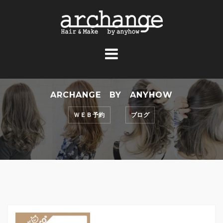
コ
ン
テ
ン
ツ
へ
ス
ARCHANGE BY ANYHOW
キ
ッ
ＷＥＢ予約
ブログ
プ