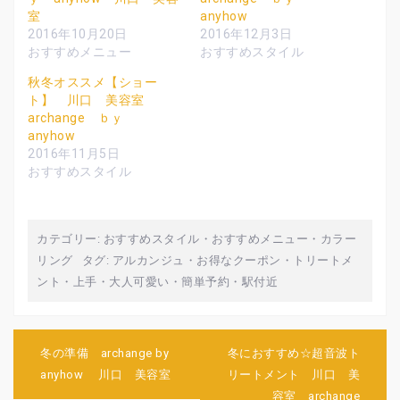
で
に
で
共
は
共
室
anyhow
有
ク
有
2016年10月20日
2016年12月3日
(
リ
(
新
ッ
新
おすすめメニュー
おすすめスタイル
し
ク
し
い
し
い
ウ
て
ウ
秋冬オススメ【ショー
ィ
く
ィ
ト】 川口 美容室
ン
だ
ン
ド
さ
ド
archange ｂｙ
ウ
い
ウ
で
(
で
anyhow
開
新
開
2016年11月5日
き
し
き
ま
い
ま
おすすめスタイル
す
ウ
す
)
ィ
)
ン
ド
ウ
で
カテゴリー:
おすすめスタイル
・
おすすめメニュー
・
カラー
開
き
リング
タグ:
アルカンジュ
・
お得なクーポン
・
トリートメ
ま
す
ント
・
上手
・
大人可愛い
・
簡単予約
・
駅付近
)
投
冬の準備 archange by
冬におすすめ☆超音波ト
稿
anyhow 川口 美容室
リートメント 川口 美
ナ
容室 archange