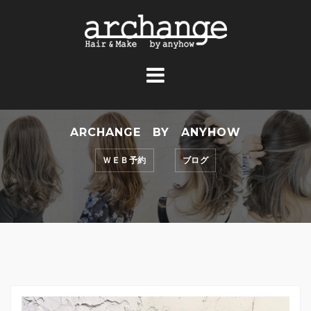
コ
ン
テ
ン
ツ
へ
ス
ARCHANGE BY ANYHOW
キ
ッ
ＷＥＢ予約
ブログ
プ