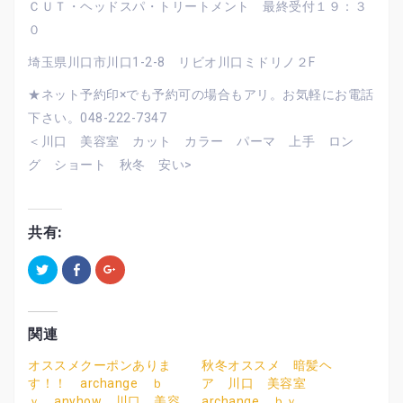
ＣＵＴ・ヘッドスパ・トリートメント 最終受付１９：３
０
埼玉県川口市川口1-2-8 リビオ川口ミドリノ２F
★ネット予約印×でも予約可の場合もアリ。お気軽にお電話
下さい。048-222-7347
＜川口 美容室 カット カラー パーマ 上手 ロン
グ ショート 秋冬 安い>
共有:
ク
F
ク
リ
a
リ
ッ
c
ッ
ク
e
ク
し
b
し
て
o
て
T
o
G
関連
w
k
o
i
で
o
t
共
g
オススメクーポンありま
秋冬オススメ 暗髪ヘ
t
有
l
す！！ archange ｂ
ア 川口 美容室
e
す
e
r
る
+
ｙ anyhow 川口 美容
archange ｂｙ