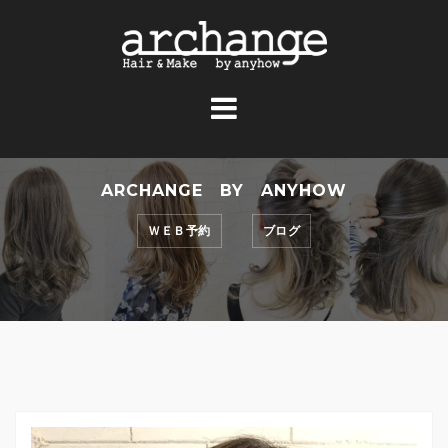
コ
ン
テ
ン
ツ
へ
ス
ARCHANGE BY ANYHOW
キ
ッ
ＷＥＢ予約
ブログ
プ