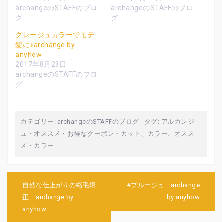
で
に
で
共
は
共
archangeのSTAFFのブロ
archangeのSTAFFのブロ
有
ク
有
グ
グ
(
リ
(
新
ッ
新
し
ク
し
グレージュカラーでモテ
い
し
い
ウ
て
ウ
髪に♪archange by
ィ
く
ィ
anyhow
ン
だ
ン
ド
さ
ド
2017年8月28日
ウ
い
ウ
で
(
で
archangeのSTAFFのブロ
開
新
開
グ
き
し
き
ま
い
ま
す
ウ
す
)
ィ
)
ン
ド
ウ
カテゴリー:
archangeのSTAFFのブログ
タグ:
アルカンジ
で
開
ュ
・
オススメ
・
お得なクーポン
・
カット、カラー、オスス
き
ま
メ
・
カラー
す
)
投
自然な仕上がりの縮毛矯
#ブルージュ archange
稿
正 archange by
by anyhow
ナ
anyhow
ビ