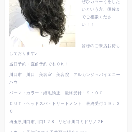
ぜひカラーうをした
いという方、須佐ま
でご相談くださ
い！！
皆様のご来店お待ち
しております♪
当日予約・直前予約でもＯＫ！
川口市 川口 美容室 美容院 アルカンジュバイエニー
ハウ
パーマ・カラー・縮毛矯正 最終受付１９：００
ＣＵＴ・ヘッドスパ・トリートメント 最終受付１９：３
０
埼玉県川口市川口1-2-8 リビオ川口ミドリノ２F