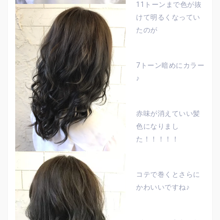
11トーンまで色が抜
けて明るくなってい
たのが
7トーン暗めにカラー
♪
赤味が消えていい髪
色になりまし
た！！！！！
コテで巻くとさらに
かわいいですね♪