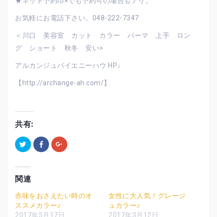
★ネット予約印×でも予約可の場合もアリ。
お気軽にお電話下さい。048-222-7347
＜川口 美容室 カット カラー パーマ 上手 ロン
グ ショート 秋冬 安い>
アルカンジュバイエニーハウ HP↓
【http://archange-ah.com/】
共有:
ク
F
ク
リ
a
リ
ッ
c
ッ
ク
e
ク
し
b
し
て
o
て
T
o
G
関連
w
k
o
i
で
o
t
共
g
赤味をおさえたい時のオ
女性に大人気！グレージ
t
有
l
ススメカラー♪
ュカラー♪
e
す
e
r
る
+
2017年5月17日
2017年3月12日