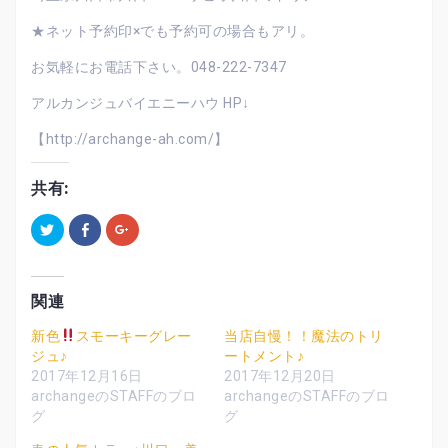
★ネット予約印×でも予約可の場合もアリ。
お気軽にお電話下さい。048-222-7347
アルカンジュバイエニーハウ HP↓
【http://archange-ah.com/】
共有:
ク
F
ク
リ
a
リ
ッ
c
ッ
ク
e
ク
し
b
し
て
o
て
T
o
G
関連
w
k
o
i
で
o
t
共
g
新色
スモーキーグレー
当店自慢！！魔法のトリ
t
有
l
ジュ♪
ートメント♪
e
す
e
r
る
+
2017年12月16日
2017年12月20日
で
に
で
共
は
共
archangeのSTAFFのブロ
archangeのSTAFFのブロ
有
ク
有
グ
グ
(
リ
(
新
ッ
新
し
ク
し