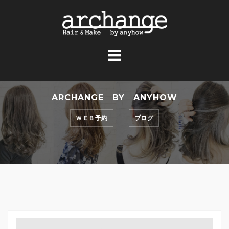
コ
ン
テ
ン
ツ
へ
ス
ARCHANGE BY ANYHOW
キ
ッ
ＷＥＢ予約
ブログ
プ