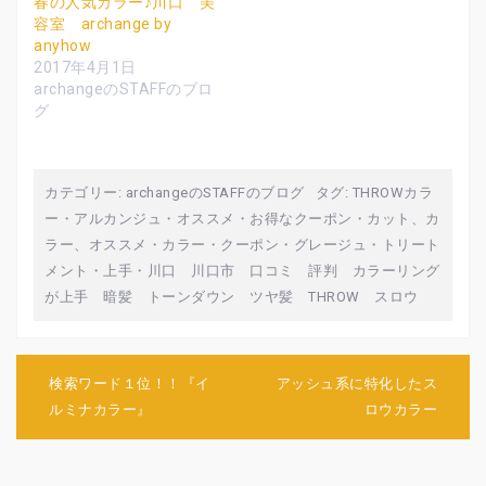
春の人気カラー♪川口 美
い
し
い
ウ
て
ウ
容室 archange by
ィ
く
ィ
anyhow
ン
だ
ン
ド
さ
ド
2017年4月1日
ウ
い
ウ
で
(
で
archangeのSTAFFのブロ
開
新
開
グ
き
し
き
ま
い
ま
す
ウ
す
)
ィ
)
ン
ド
ウ
カテゴリー:
archangeのSTAFFのブログ
タグ:
THROWカラ
で
開
ー
・
アルカンジュ
・
オススメ
・
お得なクーポン
・
カット、カ
き
ま
ラー、オススメ
・
カラー
・
クーポン
・
グレージュ
・
トリート
す
)
メント
・
上手
・
川口 川口市 口コミ 評判 カラーリング
が上手 暗髪 トーンダウン ツヤ髪 THROW スロウ
投
検索ワード１位！！『イ
アッシュ系に特化したス
稿
ルミナカラー』
ロウカラー
ナ
ビ
ゲ