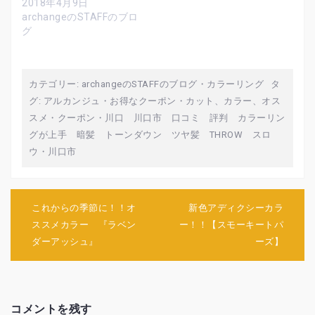
2018年4月9日
ウ
い
ウ
で
(
で
archangeのSTAFFのブロ
開
新
開
グ
き
し
き
ま
い
ま
す
ウ
す
)
ィ
)
ン
ド
ウ
カテゴリー:
archangeのSTAFFのブログ
・
カラーリング
タ
で
開
グ:
アルカンジュ
・
お得なクーポン
・
カット、カラー、オス
き
ま
スメ
・
クーポン
・
川口 川口市 口コミ 評判 カラーリン
す
)
グが上手 暗髪 トーンダウン ツヤ髪 THROW スロ
ウ
・
川口市
投
これからの季節に！！オ
新色アディクシーカラ
稿
ススメカラー 『ラベン
ー！！【スモーキートパ
ナ
ダーアッシュ』
ーズ】
ビ
ゲ
ー
シ
ョ
コメントを残す