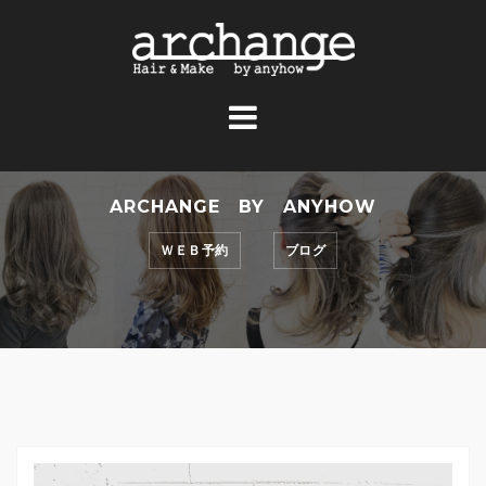
コ
ン
テ
ン
ツ
へ
ス
ARCHANGE BY ANYHOW
キ
ッ
ＷＥＢ予約
ブログ
プ