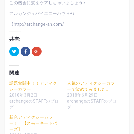
この機会に髪をケアしちゃいましょう♪
アルカンジュバイエニーハウ HP↓
【http://archange-ah.com/
共有:
ク
F
ク
リ
a
リ
ッ
c
ッ
ク
e
ク
し
b
し
て
o
て
T
o
G
関連
w
k
o
i
で
o
t
共
g
話題奮闘中！！アディク
人気のアディクシーカラ
t
有
l
シーカラー
ーで染めてみました。
e
す
e
r
る
+
2018年3月2日
2018年6月29日
で
に
で
共
は
共
archangeのSTAFFのブロ
archangeのSTAFFのブロ
有
ク
有
グ
グ
(
リ
(
新
ッ
新
し
ク
し
新色アディクシーカラ
い
し
い
ウ
て
ウ
ー！！【スモーキートパ
ィ
く
ィ
ーズ】
ン
だ
ン
ド
さ
ド