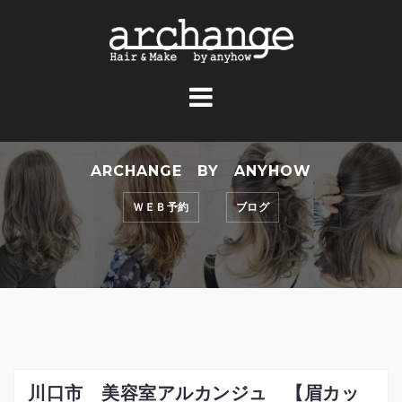
コ
ン
テ
ン
ツ
へ
ス
ARCHANGE BY ANYHOW
キ
ッ
ＷＥＢ予約
ブログ
プ
川口市 美容室アルカンジュ 【眉カッ