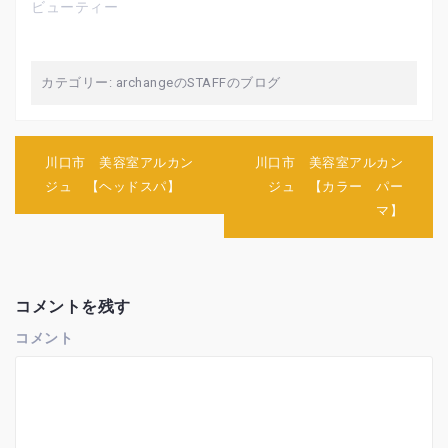
ビューティー
き
し
き
ま
い
ま
す
ウ
す
)
ィ
)
ン
ド
ウ
カテゴリー:
archangeのSTAFFのブログ
で
開
き
ま
す
)
投
川口市 美容室アルカン
川口市 美容室アルカン
稿
ジュ 【ヘッドスパ】
ジュ 【カラー パー
ナ
マ】
ビ
ゲ
ー
シ
ョ
コメントを残す
ン
コメント