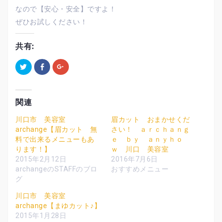
なので【安心・安全】ですよ！
ぜひお試しください！
共有:
ク
F
ク
リ
a
リ
ッ
c
ッ
ク
e
ク
し
b
し
て
o
て
T
o
G
関連
w
k
o
i
で
o
t
共
g
川口市 美容室
眉カット おまかせくだ
t
有
l
archange【眉カット 無
さい！ ａｒｃｈａｎｇ
e
す
e
r
る
+
料で出来るメニューもあ
ｅ ｂｙ ａｎｙｈｏ
で
に
で
共
は
共
ります！】
ｗ 川口 美容室
有
ク
有
2015年2月12日
2016年7月6日
(
リ
(
新
ッ
新
archangeのSTAFFのブロ
おすすめメニュー
し
ク
し
い
し
い
グ
ウ
て
ウ
ィ
く
ィ
川口市 美容室
ン
だ
ン
ド
さ
ド
archange【まゆカット♪】
ウ
い
ウ
で
(
で
2015年1月28日
開
新
開