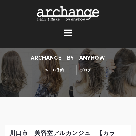
コ
ン
テ
ン
ツ
へ
ス
ARCHANGE BY ANYHOW
キ
ッ
ＷＥＢ予約
ブログ
プ
川口市 美容室アルカンジュ 【カラ