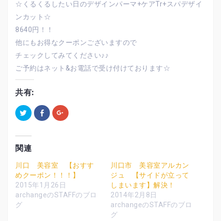
☆くるくるしたい日のデザインパーマ+ケアTr+スパデザイ
ンカット☆
8640円！！
他にもお得なクーポンございますので
チェックしてみてください♪♪
ご予約はネット&お電話で受け付けております☆
共有:
ク
F
ク
リ
a
リ
ッ
c
ッ
ク
e
ク
し
b
し
て
o
て
T
o
G
関連
w
k
o
i
で
o
t
共
g
川口 美容室 【おすす
川口市 美容室アルカン
t
有
l
めクーポン！！！】
ジュ 【サイドが立って
e
す
e
r
る
+
2015年1月26日
しまいます】解決！
で
に
で
共
は
共
archangeのSTAFFのブロ
2014年2月8日
有
ク
有
グ
archangeのSTAFFのブロ
(
リ
(
新
ッ
新
グ
し
ク
し