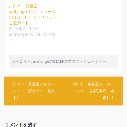
い
し
い
ウ
て
ウ
川口市 美容室
ィ
く
ィ
archange【ツインコーム
ン
だ
ン
ド
さ
ド
(くし)！外ヘアデザイナー
ウ
い
ウ
で
(
で
ご愛用！】
開
新
開
2015年2月12日
き
し
き
ま
い
ま
archangeのSTAFFのブロ
す
ウ
す
)
ィ
)
グ
ン
ド
ウ
で
開
き
カテゴリー:
archangeのSTAFFのブログ
・
ビューティー
ま
す
)
投
川口市 美容室アルカン
川口市 美容室アルカン
稿
ジュ 【眉カット 整え
ジュ 【縮毛矯正 自
ナ
る】
然】！
ビ
ゲ
ー
シ
ョ
コメントを残す