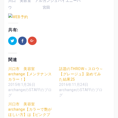
川口 美容室 アルカンジュバイエニーハ
ウ 宮田
共有:
ク
F
ク
リ
a
リ
ッ
c
ッ
ク
e
ク
し
b
し
て
o
て
T
o
G
関連
w
k
o
i
で
o
t
共
g
川口市 美容室
話題のTHROW～スロウ～
t
有
l
archange【メンテナンス
【グレージュ】染めてみ
e
す
e
r
る
+
カラー！】
た結果25
で
に
で
共
は
共
2015年1月26日
2016年11月24日
有
ク
有
archangeのSTAFFのブロ
archangeのSTAFFのブロ
(
リ
(
新
ッ
新
グ
グ
し
ク
し
い
し
い
ウ
て
ウ
川口市 美容室
ィ
く
ィ
archange【カラーで艶が
ン
だ
ン
ド
さ
ド
ほしい方】は【ピンクブ
ウ
い
ウ