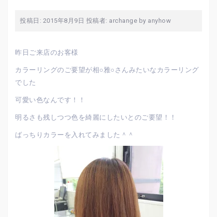
投稿日:
2015年8月9日
投稿者:
archange by anyhow
昨日ご来店のお客様
カラーリングのご要望が相○雅○さんみたいなカラーリング
でした
可愛い色なんです！！
明るさも残しつつ色を綺麗にしたいとのご要望！！
ばっちりカラーを入れてみました＾＾