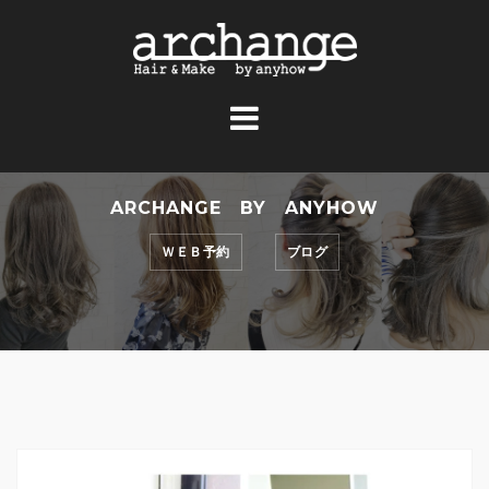
コ
ン
テ
ン
ツ
へ
ス
ARCHANGE BY ANYHOW
キ
ッ
ＷＥＢ予約
ブログ
プ