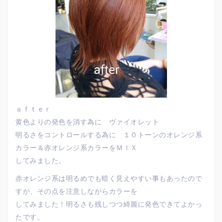
ａｆｔｅｒ
黄色よりの発色を消す為に ヴァイオレット
明るさをコントロールする為に １０トーンのオレンジ系
カラー＆赤オレンジ系カラーをＭＩＸ
してみました。
赤オレンジ系は明るめでも暗く見えやすい事もあったので
すが、その点を注意しながらカラーを
してみました！明るさも残しつつ綺麗に発色できてよかっ
たです。