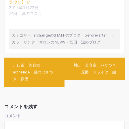
で
(
で
ラウン】で！
開
新
開
2015年1月22日
き
し
き
ま
い
ま
宮田 誠のブログ
す
ウ
す
)
ィ
)
ン
ド
ウ
で
カテゴリー:
archangeのSTAFFのブログ
・
before/after
・
開
き
カラーリング
・
サロンのNEWS
・
宮田 誠のブログ
ま
す
)
投
川口市 美容室
川口 美容室 パサつき
稿
archange 髪のぱさつ
原因 ドライヤー編
ナ
き 原因
ビ
ゲ
ー
シ
ョ
コメントを残す
ン
コメント